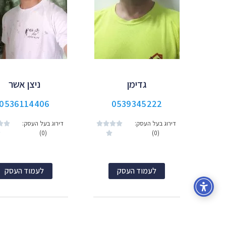
גדימן
ניצן אשר
0536114406
0539345222
דירוג בעל העסק:
דירוג בעל העסק:






(0)
(0)


לעמוד העסק
לעמוד העסק