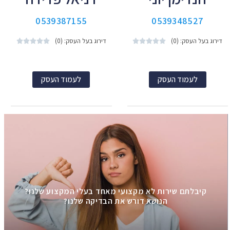
0539387155
0539348527
דירוג בעל העסק: (0)
דירוג בעל העסק: (0)










לעמוד העסק
לעמוד העסק
קיבלתם שירות לא מקצועי מאחד בעלי המקצוע שלנו?
הנושא דורש את הבדיקה שלנו?