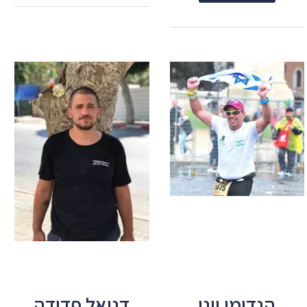
הנדימן יוני
דניאל פדידה