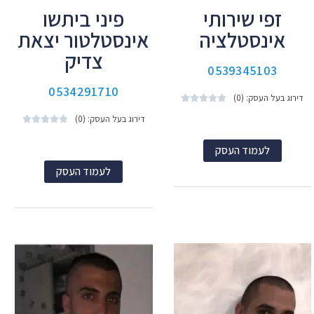
זפי שירותי
פיני ביתשו
אינסטלציה
אינסטלטור יצאת
צדיק
0539345103
0534291710
דירוג בעל העסק: (0)





דירוג בעל העסק: (0)





לעמוד העסק
לעמוד העסק