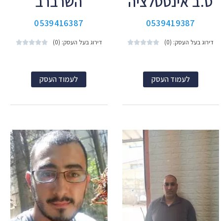
ס.ב אינסטלציה
השרברב
0539416387
0539419387
דירוג בעל העסק: (0)
דירוג בעל העסק: (0)










לעמוד העסק
לעמוד העסק