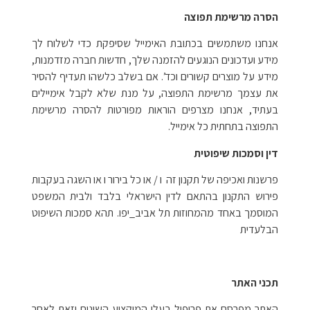
הסרה מרשימת תפוצה
אנחנו משתמשים בכתובת האימייל שסיפקת כדי לשלוח לך
מידע ועדכונים הנוגעים להזמנה שלך, חדשות חברה מזדמנות,
מידע על מוצרים קשורים וכד’. אם בשלב כלשהו תעדיף להסיר
את עצמך מרשימת התפוצה, על מנת שלא לקבל אימיילים
בעתיד, אנחנו מצרפים הוראות מפורטות להסרה מרשימת
התפוצה בתחתית כל אימייל.
דין וסמכות שיפוטית
פרשנות ואכיפה של תקנון זה ו / או כל בירור ו או השגה בעקבות
פירוש התקנון בהתאם לדין הישראלי בלבד ולבית המשפט
המוסמך באחד מהמחוזות תל אביב_יפו. תהא סמכות השיפוט
הבלעדית
תכני האתר
האתר מפרסם את פרופיל בעלי המיקצוע השונים וזאת לאחר