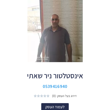
אינסטלטור ניר שאתי
0539416940
דירוג בעל העסק: (0)





לעמוד העסק