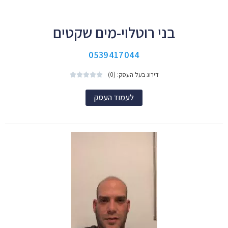
בני רוטלוי-מים שקטים
0539417044
דירוג בעל העסק: (0)





לעמוד העסק