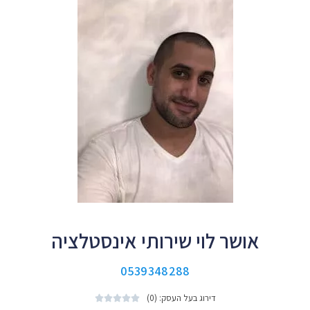
אושר לוי שירותי אינסטלציה
0539348288
דירוג בעל העסק: (0)




