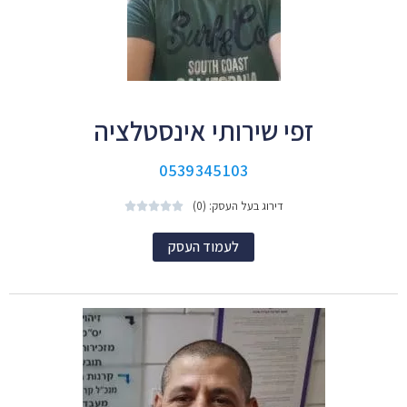
זפי שירותי אינסטלציה
0539345103
דירוג בעל העסק: (0)





לעמוד העסק