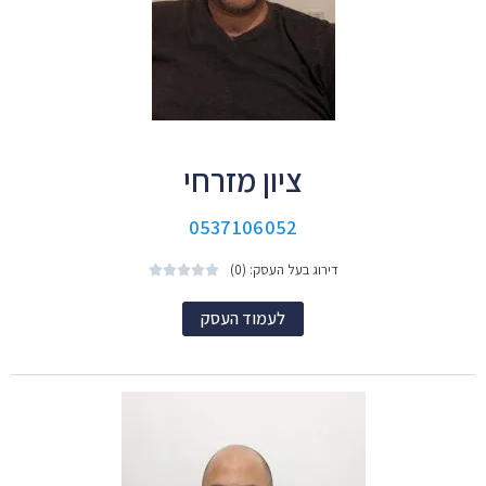
ציון מזרחי
0537106052
דירוג בעל העסק: (0)





לעמוד העסק