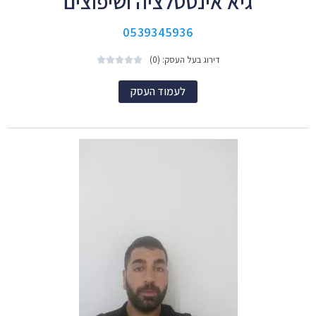
גיא אינסטלציה ושיפוצים
0539345936
דירוג בעל העסק: (0)





לעמוד העסק