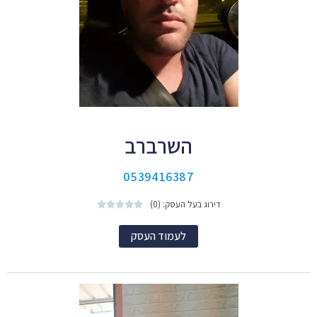
השרברב
0539416387
דירוג בעל העסק: (0)





לעמוד העסק