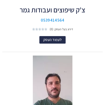
צ’ק שיפוצים ועבודות גמר
0539414564
דירוג בעל העסק: (0)





לעמוד העסק