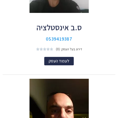
ס.ב אינסטלציה
0539419387
דירוג בעל העסק: (0)





לעמוד העסק