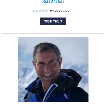
0539373553
דירוג בעל העסק: (0)





לעמוד העסק