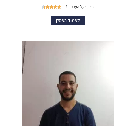
דירוג בעל העסק: (2)





לעמוד העסק