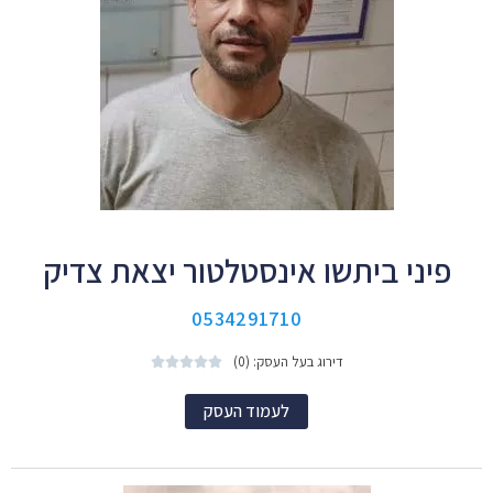
פיני ביתשו אינסטלטור יצאת צדיק
0534291710
דירוג בעל העסק: (0)





לעמוד העסק