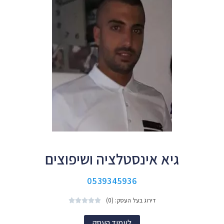
גיא אינסטלציה ושיפוצים
0539345936
דירוג בעל העסק: (0)





לעמוד העסק