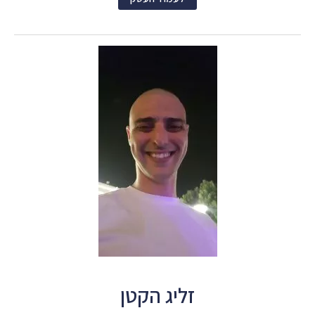
זליג הקטן