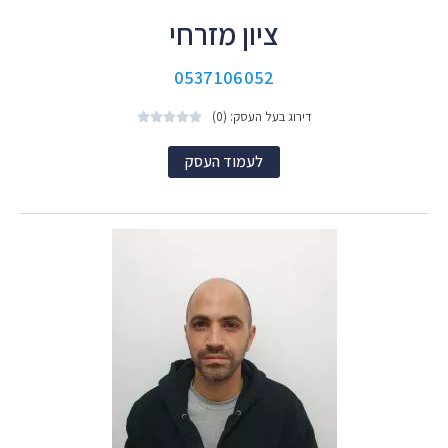
ציון מזרחי
0537106052
דירוג בעל העסק: (0)





לעמוד העסק