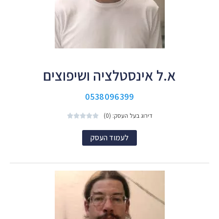
א.ל אינסטלציה ושיפוצים
0538096399
דירוג בעל העסק: (0)





לעמוד העסק