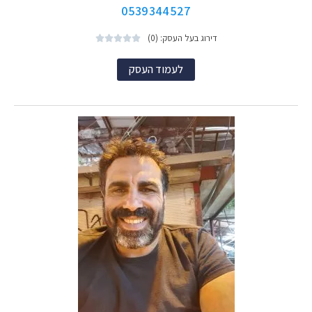
0539344527
דירוג בעל העסק: (0)





לעמוד העסק