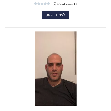
דירוג בעל העסק: (0)





לעמוד העסק