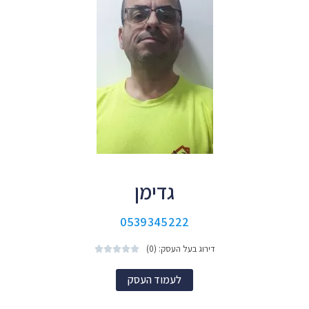
גדימן
0539345222
דירוג בעל העסק: (0)





לעמוד העסק