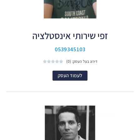
זפי שירותי אינסטלציה
0539345103
דירוג בעל העסק: (0)





לעמוד העסק