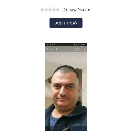
דירוג בעל העסק: (0)





לעמוד העסק