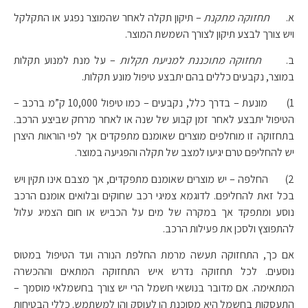
א.
תחזוקה מתקנת
– תיקון תקלה לאחר שהמוצר נפגע או התקלקל
ויש צורך לבצע תיקון לצורך השמשת המוצר.
ב.
תחזוקה מתוכננת למניעת תקלות
– על מנת למנוע תקלות
במוצר, נקבעים כללים בהם יתבצע טיפול מונע תקלות.
1) מונעת – בדרך כלל, נקבעים – כמו טיפול 10,000 ק”מ ברכב –
הטיפול יתבצע לאחר זמן קבוע של שנה או לאחר מרחק שביצע הרכב.
בתחזוקה זו מוחלפים מוצרים שאומנם מתפקדים אך לפי הוראות היצרן
יש להחליפם טרם יגיעו למצב של תקלה והפגיעה במוצר.
2) החלפה – יש מוצרים שאומנם מתפקדים, אך מצבם אינו תקין ויש
בכל זאת להחליפם. לדוגמא צמיגי רכב שחוקים ובלואים אומנם הרכב
נוסע ומתפקד אך במקרה של מים על הכביש או חום הצמיג עלול
להתפוצץ ולסכן את פעילות הרכב.
אם כך, התחזוקה תעשה מרמת החלפת הנורה ועד הטיפול במטוס
נוסעים. לכל תחזוקה נדרש איש התחזוקה המתאים וההכשרה
המתאימה. אם מדובר בנושאי חשמל הרי יש צורך בחשמלאי מוסמך –
התעסקות בחשמל היא מסוכנת הן לעוסק והן למשתמש. כללי הבטיחות