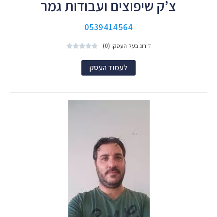
צ’ק שיפוצים ועבודות גמר
0539414564
דירוג בעל העסק: (0)





לעמוד העסק