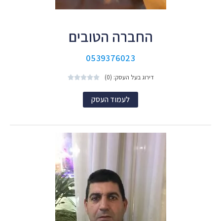
החברה הטובים
0539376023
דירוג בעל העסק: (0)





לעמוד העסק