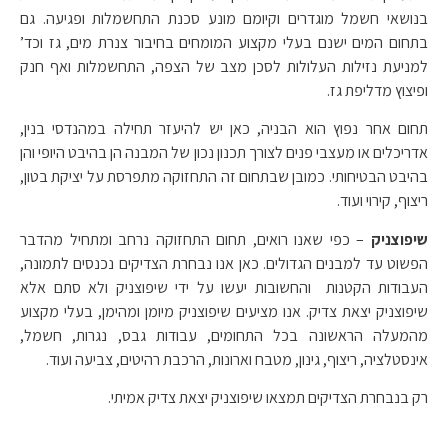
בנושאי חשמל מוגדרים וקיומם מונע סכנת התחשמלות ופגיעה. גם
בתחום המים ישנם בעלי מקצוע המומחים בחיבור צנרת מים, גז וכד’
למניעת נזילות העלולות לסכן מצב של הצפה, התחשמלות ואף חנק
ופיצוץ מדליפת גז.
תחום אחר נפוץ הוא הבניה, כאן יש להיעזר תחילה במהנדסי בנין,
אדריכלים או מעצבי פנים לצורך תכנון נכון של המבנה הן בהיבט היופי והן
בהיבט הבטיחותי. כמובן שבתחום זה התחזוקה מתפרסת על יציקת בטון,
ריצוף, קירוי ועוד.
שיפוצניק
– כפי שאנו רואים, תחום התחזוקה נרחב ומתחיל מהדבר
הפשוט עד למבנים הגדולים. כאן אנו נבחרת הצדיקים נכנסים לתמונה,
העבודות הקטנות והחשובות יעשו על ידי שיפוצניק ולא סתם אלא
שיפוצניק יצאת צדיק. אנו מציעים שיפוצניק מיומן ומהימן, בעלי מקצוע
מהמעלה הראשונה בכל התחומים, עבודות גבס, נגרות, חשמל,
אינסטלציה, ריצוף, גינון, מטבח וארונות, הרכבת רהיטים, צביעה ועוד.
רק בנבחרת הצדיקים תמצאו שיפוצניק יצאת צדיק אמיתי.