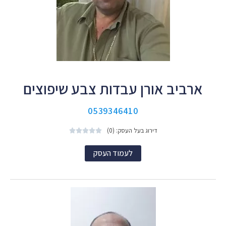
ארביב אורן עבדות צבע שיפוצים
0539346410
דירוג בעל העסק: (0)





לעמוד העסק