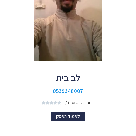
לב בית
0539348007
דירוג בעל העסק: (0)





לעמוד העסק