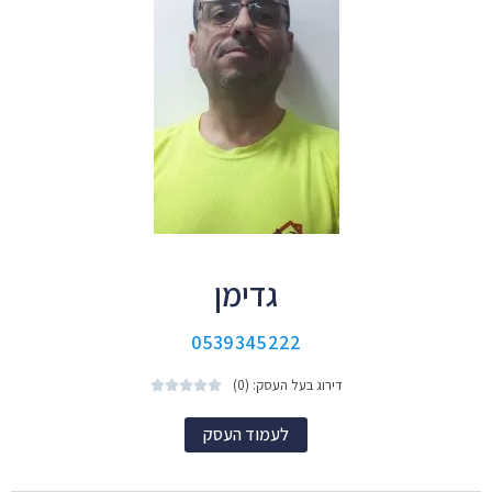
גדימן
0539345222
דירוג בעל העסק: (0)





לעמוד העסק