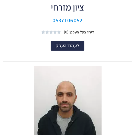
ציון מזרחי
0537106052
דירוג בעל העסק: (0)





לעמוד העסק