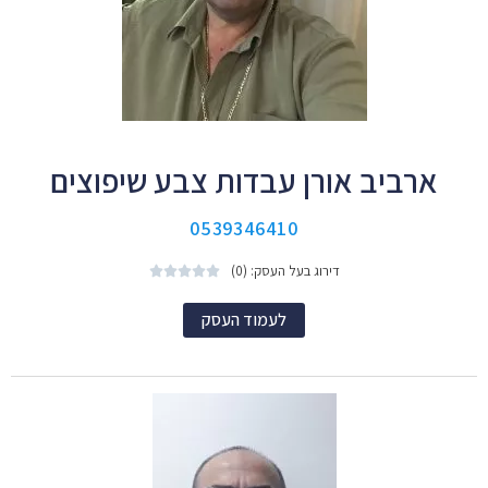
ארביב אורן עבדות צבע שיפוצים
0539346410
דירוג בעל העסק: (0)





לעמוד העסק