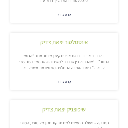
אינסטלטור בראש העין נדרשו עוד
קרא עוד »
אינסטלטור יצאת צדיק
כולנו בוודאי זוכרים את אפרים קישון שכתב עבור “הגשש
החיוור” – “שההבדל בין שרברב למשיח הוא שהמשיח עוד עשוי
לבוא…” בימנו האמרה התחלפה ממשיח עוד עשוי לבוא
קרא עוד »
שיפוצניק יצאת צדיק
תחזוקה – פעולה הנעשית לשם תפקוד תקין של מוצר, המוצר