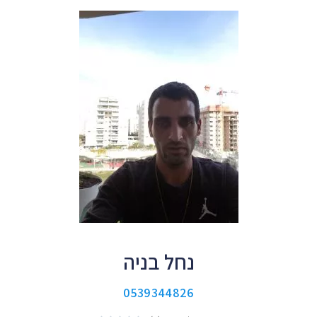
נחל בניה
0539344826