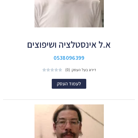
א.ל אינסטלציה ושיפוצים
0538096399
דירוג בעל העסק: (0)





לעמוד העסק