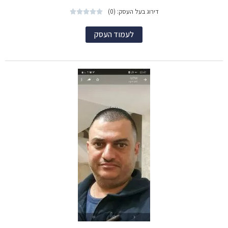
דירוג בעל העסק: (0)





לעמוד העסק