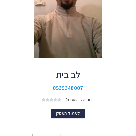
לב בית
0539348007
דירוג בעל העסק: (0)





לעמוד העסק