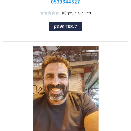
0539344527
דירוג בעל העסק: (0)





לעמוד העסק