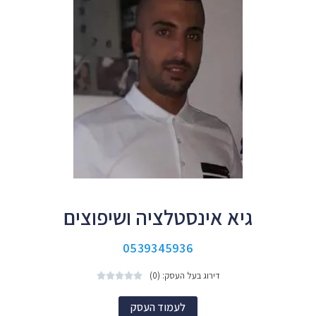
גיא אינסטלציה ושיפוצים
0539345936
דירוג בעל העסק: (0)





לעמוד העסק