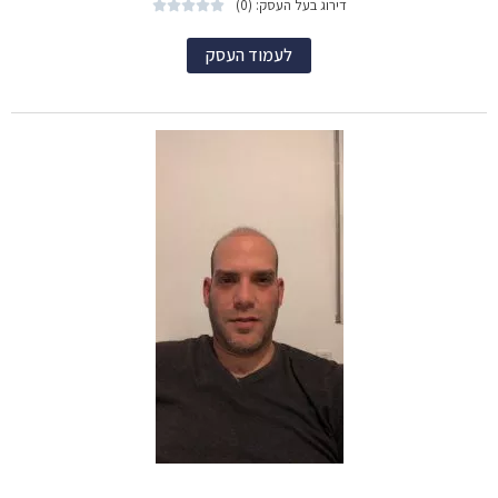
דירוג בעל העסק: (0)





לעמוד העסק