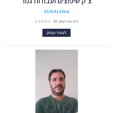
צ’ק שיפוצים ועבודות גמר
0539414564
דירוג בעל העסק: (0)





לעמוד העסק