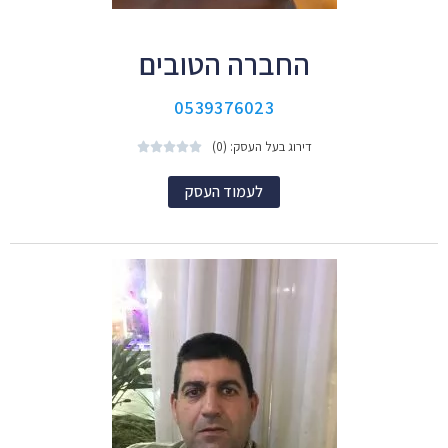
החברה הטובים
0539376023
דירוג בעל העסק: (0)





לעמוד העסק