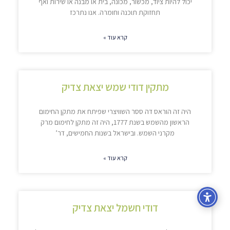
יכול להיות ציוד, מכשור, מכונה, בית או מבנה או שירות ואף
תחזוקת תוכנה וחומרה. אנו נתרכז
קרא עוד »
מתקין דודי שמש יצאת צדיק
היה זה הוראס דה ססר השוויצרי שפיתח את מתקן החימום
הראשון מהשמש בשנת 1777, היה זה מתקן לחימום מרק
מקרני השמש. ובישראל בשנות החמישים, דר’
קרא עוד »
דודי חשמל יצאת צדיק