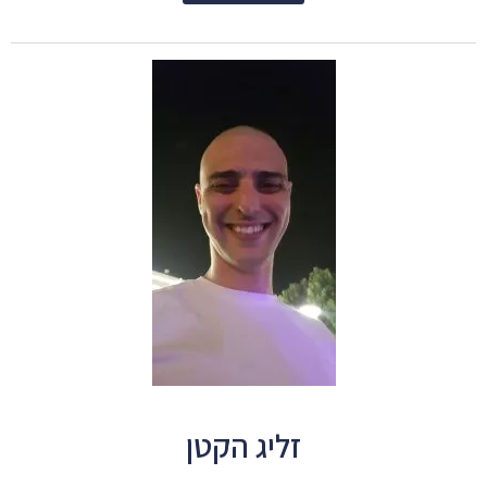
זליג הקטן