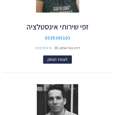
זפי שירותי אינסטלציה
0539345103
דירוג בעל העסק: (0)





לעמוד העסק