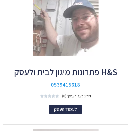
H&S פתרונות מיגון לבית ולעסק
0539415618
דירוג בעל העסק: (0)





לעמוד העסק