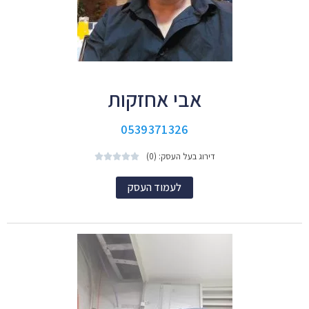
אבי אחזקות
0539371326
דירוג בעל העסק: (0)





לעמוד העסק