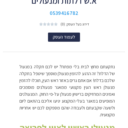
א.ש דלתות ומנעולים
0539416782
דירוג בעל העסק: (0)





לעמוד העסק
נתקעתם מחוץ לבית בלי מפתח? יש לכם תקלה במנעול
של הדלת? זה הרגע להזמין מנעולן מוסמך שיטפל בתקלה
שלכם בדלת! אם אתם גרים באזור ראש העין, תוכלו להזמין
מנעולן ראש העין מקצועי ממאגר מנעולנים מוסמכים
ואמינים המחזיקים ברישיון מנעולן על-פי החוק. המנעולנים
המופיעים במאגר בעלי המקצוע יגיעו אליכם בהתאם ליום
ולשעה שקבעתם ולעבודה שהם מספקים לכם יש אחריות
מקצועית.
מנעולן ראשון לציון לפריצה