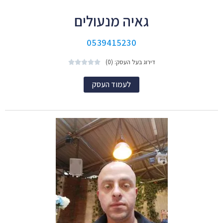
גאיה מנעולים
0539415230
דירוג בעל העסק: (0)





לעמוד העסק