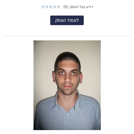
דירוג בעל העסק: (0)





לעמוד העסק