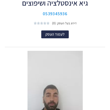
גיא אינסטלציה ושיפוצים
0539345936
דירוג בעל העסק: (0)





לעמוד העסק