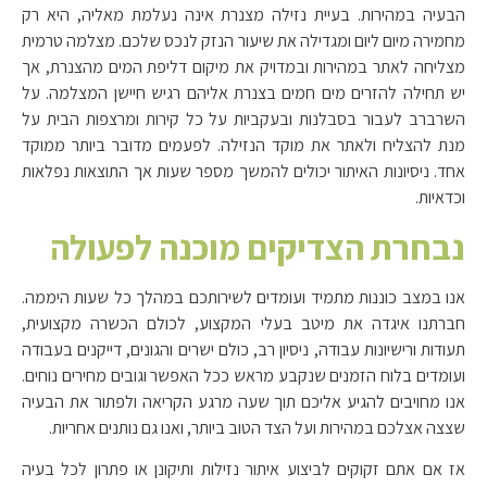
הבעיה במהירות. בעיית נזילה מצנרת אינה נעלמת מאליה, היא רק
מחמירה מיום ליום ומגדילה את שיעור הנזק לנכס שלכם. מצלמה טרמית
מצליחה לאתר במהירות ובמדויק את מיקום דליפת המים מהצנרת, אך
יש תחילה להזרים מים חמים בצנרת אליהם רגיש חיישן המצלמה. על
השרברב לעבור בסבלנות ובעקביות על כל קירות ומרצפות הבית על
מנת להצליח ולאתר את מוקד הנזילה. לפעמים מדובר ביותר ממוקד
אחד. ניסיונות האיתור יכולים להמשך מספר שעות אך התוצאות נפלאות
וכדאיות.
נבחרת הצדיקים מוכנה לפעולה
אנו במצב כוננות מתמיד ועומדים לשירותכם במהלך כל שעות היממה.
חברתנו איגדה את מיטב בעלי המקצוע, לכולם הכשרה מקצועית,
תעודות ורישיונות עבודה, ניסיון רב, כולם ישרים והגונים, דייקנים בעבודה
ועומדים בלוח הזמנים שנקבע מראש ככל האפשר וגובים מחירים נוחים.
אנו מחויבים להגיע אליכם תוך שעה מרגע הקריאה ולפתור את הבעיה
שצצה אצלכם במהירות ועל הצד הטוב ביותר, ואנו גם נותנים אחריות.
אז אם אתם זקוקים לביצוע איתור נזילות ותיקונן או פתרון לכל בעיה