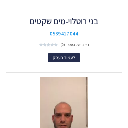
בני רוטלוי-מים שקטים
0539417044
דירוג בעל העסק: (0)





לעמוד העסק