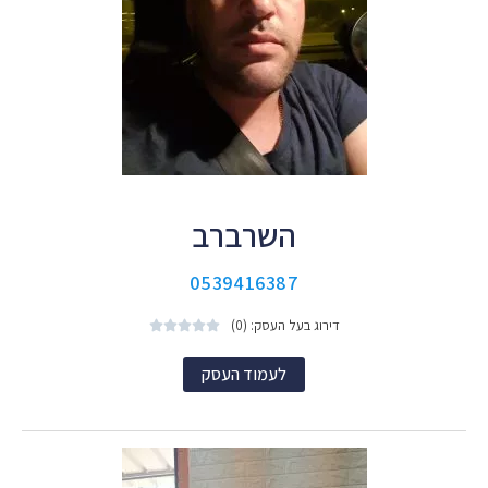
השרברב
0539416387
דירוג בעל העסק: (0)





לעמוד העסק