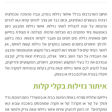
תחום השרברבות בכלל ואיתור נזילות בפרט, עברו מהפכה טכנולוגית
רצינית בעשורים האחרונים, וכיום כבר אין צורך להרוס קירות ו/או להרים
מרצפות על מנת להצליח לאתר נזילות. איתור נזילות מתבצע כיום
באמצעות ציוד מתקדם כמו מצלמה טרמית. מצלמה זו מצוידת בחיישן
חום ומאתרת נזילת מים חמים גם מעבר לקירות ורצפות. כמה בלאגן
ולכלוך מיותרים נחסכים מאתנו במקרים של נזילות קשות לאיתור, אין
לתאר. הציוד קיים וכל שנותר הוא למצוא בעל מקצוע אמין ומנוסה שיבצע
את העבודה על הצד הטוב ביותר. אצלנו, בנבחרת יצאת צדיק, קיבצנו
עבורכם את כל בעלי המקצוע האמינים, הישרים, המקצועיים והדיקנים,
ונוכל להציע לכם איתור נזילות יצאת צדיק בקלות ובמהירות למקרה של
תקלה בצנרת אצלכם בבית או בעסק.
איתור נזילות בקלי קלות
גיליתם שלולית סוררת באחת הפינות בבית או במשרד? כתם רטיבות גדל
והולך על קיר או תקרה? קיר או תקרה שמתכסים בשכבת עובש ו/או
מתקלפים? זה הזמן להזעיק שירות איתור נזילות יצאת צדיק ולפתור את