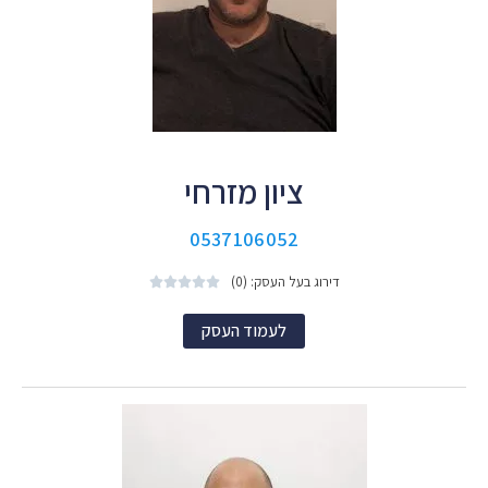
ציון מזרחי
0537106052
דירוג בעל העסק: (0)





לעמוד העסק