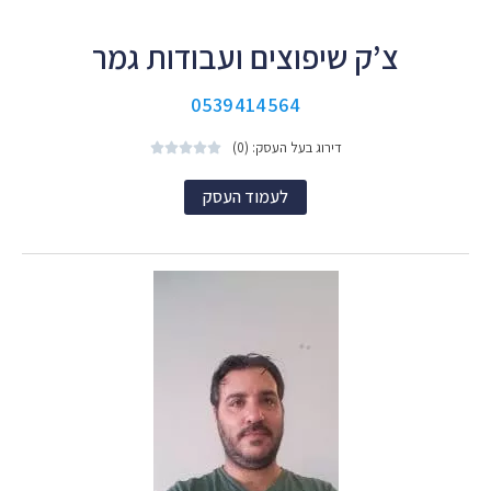
צ’ק שיפוצים ועבודות גמר
0539414564
דירוג בעל העסק: (0)





לעמוד העסק