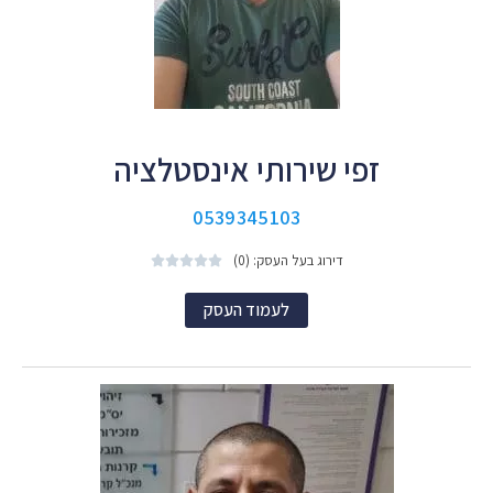
זפי שירותי אינסטלציה
0539345103
דירוג בעל העסק: (0)





לעמוד העסק