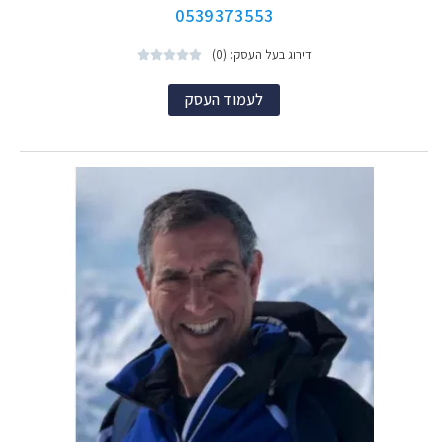
0539373553
דירוג בעל העסק: (0)





לעמוד העסק