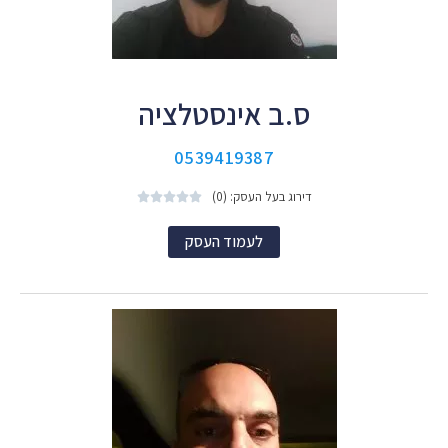
ס.ב אינסטלציה
0539419387
דירוג בעל העסק: (0)





לעמוד העסק