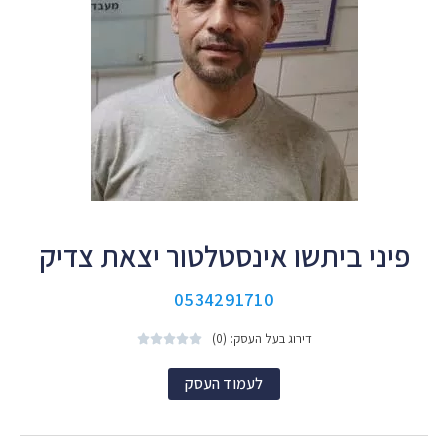
פיני ביתשו אינסטלטור יצאת צדיק
0534291710
דירוג בעל העסק: (0)





לעמוד העסק