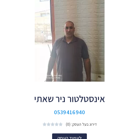
אינסטלטור ניר שאתי
0539416940
דירוג בעל העסק: (0)





לעמוד העסק