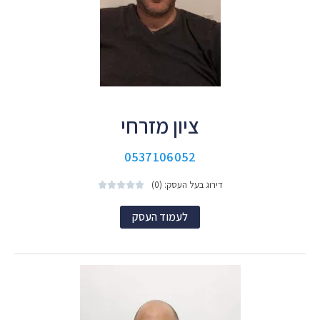
ציון מזרחי
0537106052
דירוג בעל העסק: (0)





לעמוד העסק