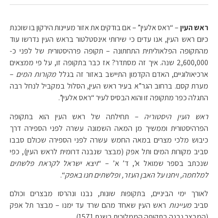
ראש העין
– “ראס אלעין” – אם בודקים את אזור מעיינות הירקון בו שוכנת
כיום ראש העין, אנו עדים כי שירותי אינסטלטור בראש העין נדרשו עוד
מהתקופה הפלאוליתית התחתונה – תקופה פרהיסטורית של לפני כ-
2,600,000 שנה. איך זה מסתדר? אז כבר בתקופה זו, על פי ממצאים
ארכיאולוגיים, האדם הקדמון התיישב באזור זה בגלל
מקורות המים
–
מערת קסם. ברחוב הגר”א בעיר ראש העין, הסלול במקביל לנחל רבה
התגלה כפר מתקופה זו והוא הבסיס לעיר “ראס אלעין”.
ראש העין היסטוריה
– תחילתה של ראש העין הוא בתקופה
הפרהיסטורית וממשיך מן המאה השמונה עשרה לפני הספירה דרך
כיבוש מלכי מצרים במאה החמש עשרה לפני הספירה שכולם סבבו
סביב מקורות המים ותל אפק (מבצר שנבנה דרומית לראש העין), כפי
שנכתב בספר שמואל א’, ד’ א’ – “
ויצא ישראל לקראת פלשתים
למלחמה, ויחנו על האבן העזר, ופלשתים חנו באפק
“.
לאורך ימי הביניים, בתקופות שונות, נבנו ונהרסו מבצרים וכולם
סביב
מעיינות
ראש העין שאחד מהם שרד עד ימנו – מבצר תל אפק
(המבצר נבנה בתקופה הממלוכית בשנת 1571).