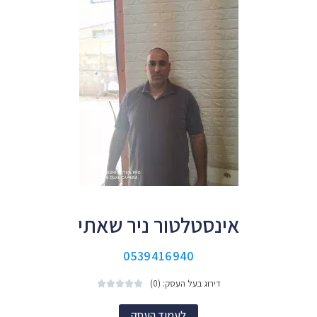
אינסטלטור ניר שאתי
0539416940
דירוג בעל העסק: (0)





לעמוד העסק