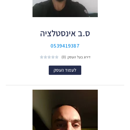
ס.ב אינסטלציה
0539419387
דירוג בעל העסק: (0)





לעמוד העסק