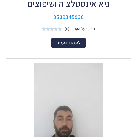
גיא אינסטלציה ושיפוצים
0539345936
דירוג בעל העסק: (0)





לעמוד העסק