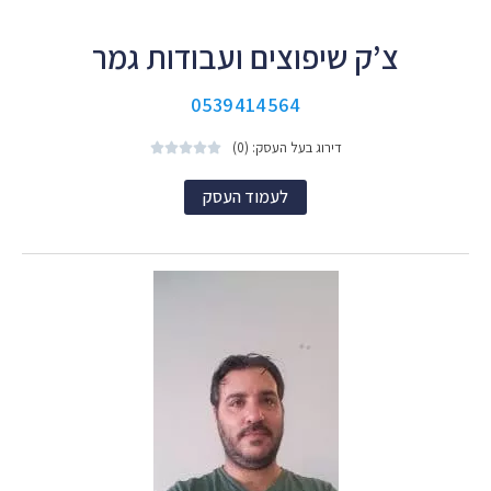
צ’ק שיפוצים ועבודות גמר
0539414564
דירוג בעל העסק: (0)





לעמוד העסק