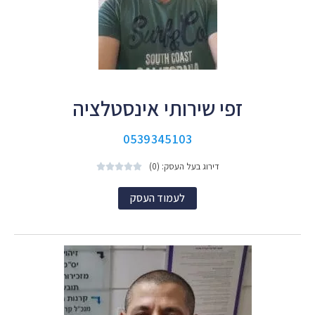
זפי שירותי אינסטלציה
0539345103
דירוג בעל העסק: (0)





לעמוד העסק