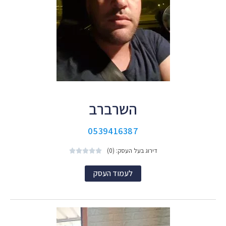
השרברב
0539416387
דירוג בעל העסק: (0)





לעמוד העסק