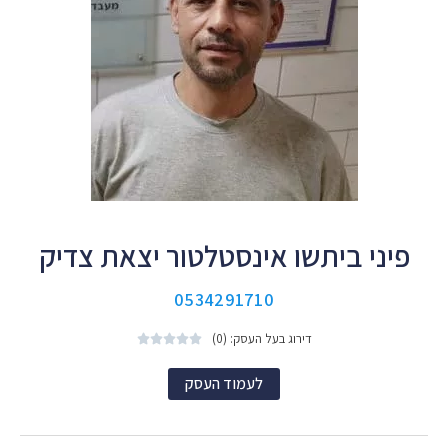
פיני ביתשו אינסטלטור יצאת צדיק
0534291710
דירוג בעל העסק: (0)





לעמוד העסק