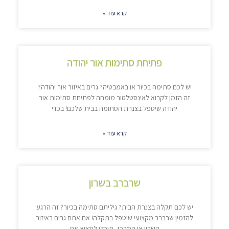
קרא עוד »
פתיחת סתימות אור יהודה
יש לכם סתימה בכיור או באמבטיה? גרים באיזור אור יהודה?
זה הזמן לקרוא לאינסטלטור מומחה לפתיחת סתימות אור
יהודה שיטפל בצנרת הסתומה בבית שלכם! בכדי
קרא עוד »
שרברב בשרון
יש לכם תקלה בצנרת הבית? גיליתם סתימה בכיור? זה הרגע
להזמין שרברב מקצועי שיטפל בתקלה! אם אתם גרים באיזור
השרון או המרכז, תוכלו למצוא את