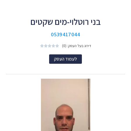
בני רוטלוי-מים שקטים
0539417044
דירוג בעל העסק: (0)





לעמוד העסק