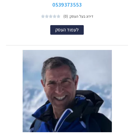
0539373553
דירוג בעל העסק: (0)





לעמוד העסק