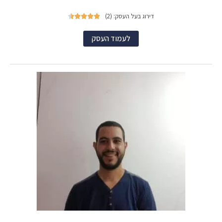
דירוג בעל העסק: (2)





לעמוד העסק