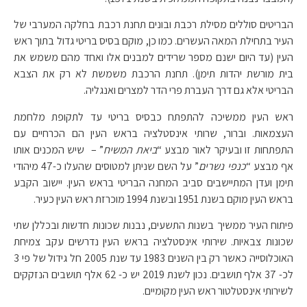
הבריטים סוללים מסילת רכבת ובונים תחנת רכבת בחלקה המערבי של
העיר בתחילת המאה העשרים. כמו כן, מוקם בסיס בריטי גדול בתוך ראש
העין (עד היום ישנם מספר שרידים למבנים אלו ואחד מהם משמש את
בית מורשת יהדות תימן). תחנת הרכבת משמשת לא רק את הצבא
הבריטי אלא גם דרך העברת פרי הדר למצרים ואנגליה.
ראש העין ממשיכה להתפתח כבסיס בריטי עד לתקופת מלחמת
העצמאות. וברור, שרותי אינסטלציה בראש העין הם הכרחיים עם
התפתחות זו ובעיקר לאור מבצע “
ביאת המשיח
” – שיש המכנים אותו
אף מבצע “
כנפי נשרים
” על השם שניתן למטוסים שהעלו כ-47 מיהודי
תימן ועדן המתיישבים סביב המחנה הבריטי בראש העין. יישוב הקבע
בראש העין מוקם בשנת 1951 ובשנת 1994 מוכרזת ראש העין כעיר.
פיתוח העיר ממשיך בשנות התשעים, נבנות שכונות חדשות ובכללן שתי
שכונות צבאיות. שירותי אינסטלציה בראש העין נדרשים עקב צמיחת
האוכלוסייה כאשר רק בין השנים 1983 עד שנת 2005 חל גידול של פי 3
לכ- 37 אלף תושבים. נכון לשנת 2019 יש כ- 62 אלף תושבים הנזקקים
לשירותי אינסטלטור ראש העין מקומיים.