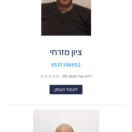
ציון מזרחי
0537106052
דירוג בעל העסק: (0)





לעמוד העסק