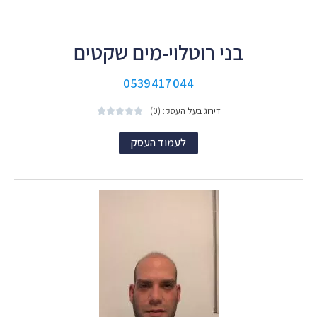
בני רוטלוי-מים שקטים
0539417044
דירוג בעל העסק: (0)





לעמוד העסק