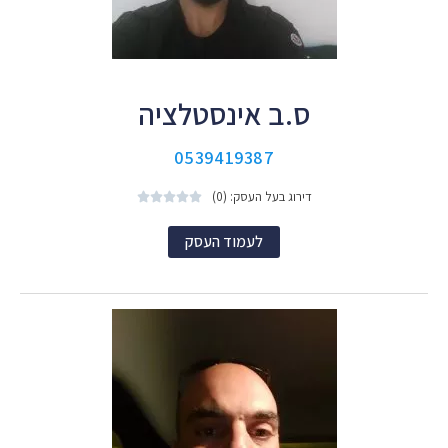
ס.ב אינסטלציה
0539419387
דירוג בעל העסק: (0)





לעמוד העסק