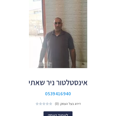
אינסטלטור ניר שאתי
0539416940
דירוג בעל העסק: (0)





לעמוד העסק