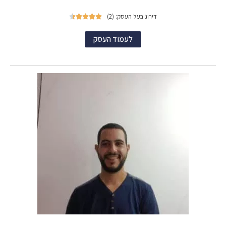
דירוג בעל העסק: (2)





לעמוד העסק