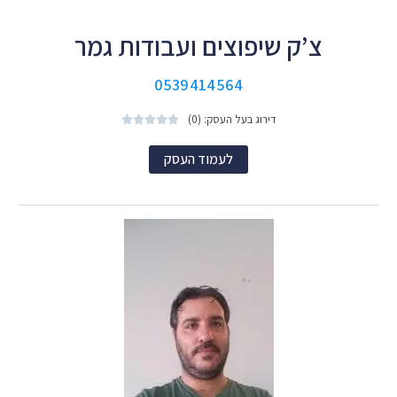
צ’ק שיפוצים ועבודות גמר
0539414564
דירוג בעל העסק: (0)





לעמוד העסק