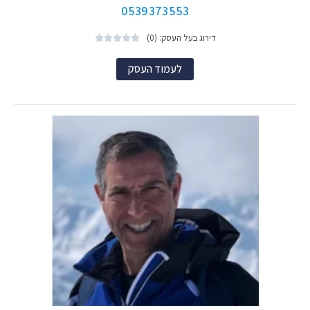
0539373553
דירוג בעל העסק: (0)





לעמוד העסק