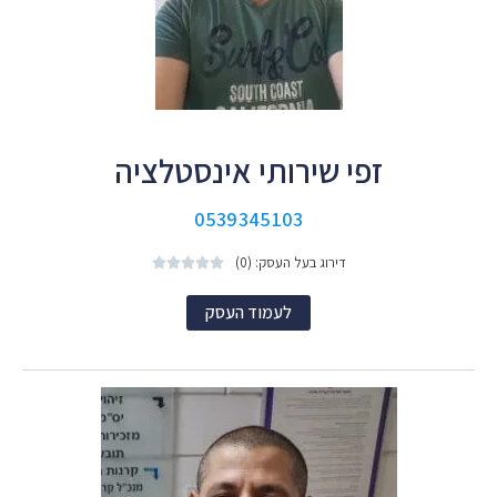
זפי שירותי אינסטלציה
0539345103
דירוג בעל העסק: (0)





לעמוד העסק