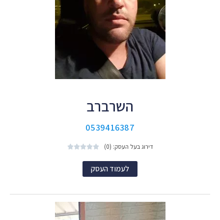
השרברב
0539416387
דירוג בעל העסק: (0)





לעמוד העסק