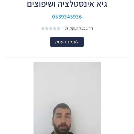
גיא אינסטלציה ושיפוצים
0539345936
דירוג בעל העסק: (0)





לעמוד העסק