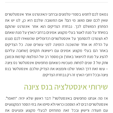
נמאס לכם לחפש בספרי טלפונים וברחבי האינטרנט אחר אינסטלטורים
שאין לכם שום מושג מי הם? אם התשובה שלכם היא כן, לנו יש את
הפתרון המושלם לכך. נבחרת הצדיקים הוא אתר אינטרנט שהוקם
במיוחד על מנת לאגור בעלי מקצוע אמינים ברחבי הארץ על מנת שאתם
לא תצטרכו להסתמך על אינסטלטורים רנדומליים שהשאירו לכם מגנט
על הדלת או אחד שהשכנה הזמינה לפני עשרים שנה. כל הצדיקים
באתר הם בעלי מקצוע אמינים עם רישיונות תקפים (שחובה עליהם
להציג על מנת להישאר באתר) וכן מספר רב של המלצות קודמות וכמובן
וותק של 3 שנים לפחות. מעכשיו כשאתם מחפשים אינסטלטור נס ציונה
– עשו זאת דרך האתר שלנו ותמצאו את הצדיק שלכם. אינסטלטור בנס
ציונה ובכל רחבי הארץ זה רק נבחרת הצדיקים.
שירותי אינסטלציה בנס ציונה
אז מה אנחנו מחפשים באינסטלטור? דבר ראשון שלא יהיה “חאפר”.
אינסטלטורים רבים לא הוסמכו כראוי ולא סיימו את בתי הספר המקצועיים
עם תעודה ורישיון ובכל זאת מתחזים לבעלי מקצוע ומציעים את