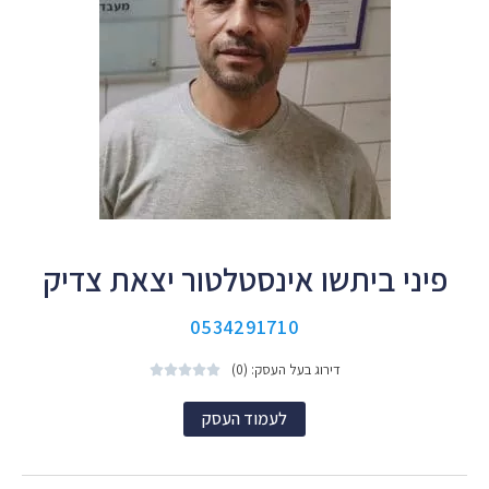
פיני ביתשו אינסטלטור יצאת צדיק
0534291710
דירוג בעל העסק: (0)





לעמוד העסק