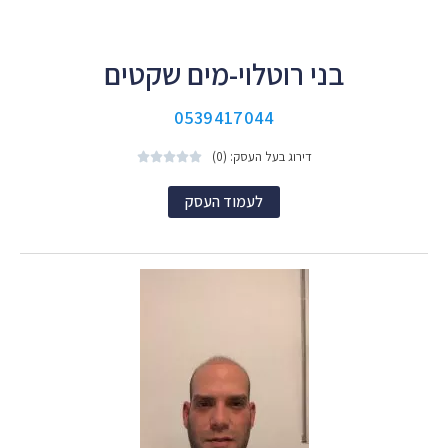
בני רוטלוי-מים שקטים
0539417044
דירוג בעל העסק: (0)





לעמוד העסק