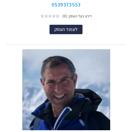
0539373553
דירוג בעל העסק: (0)





לעמוד העסק