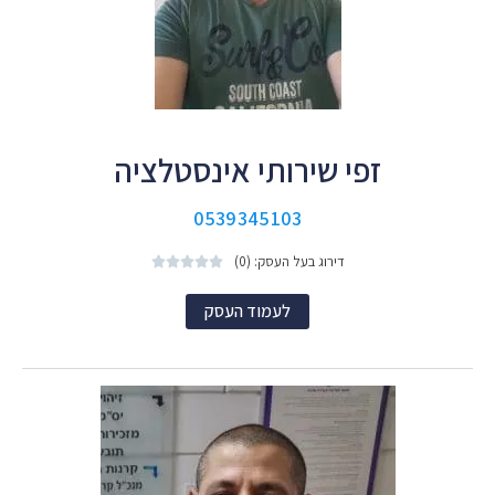
זפי שירותי אינסטלציה
0539345103
דירוג בעל העסק: (0)





לעמוד העסק