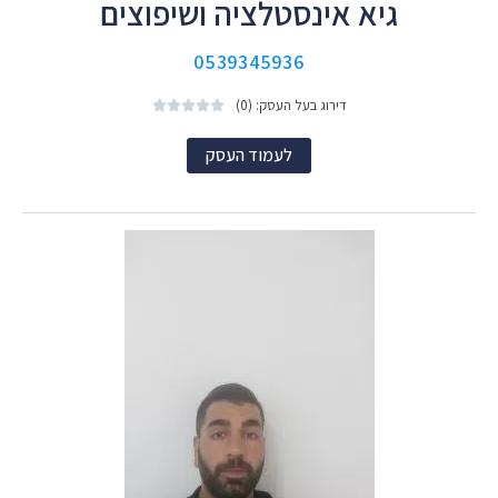
גיא אינסטלציה ושיפוצים
0539345936
דירוג בעל העסק: (0)





לעמוד העסק