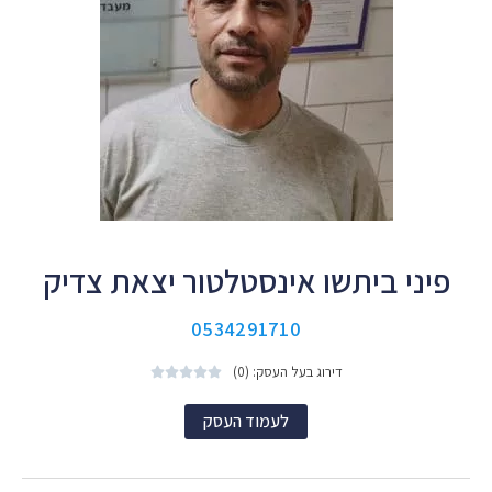
פיני ביתשו אינסטלטור יצאת צדיק
0534291710
דירוג בעל העסק: (0)





לעמוד העסק