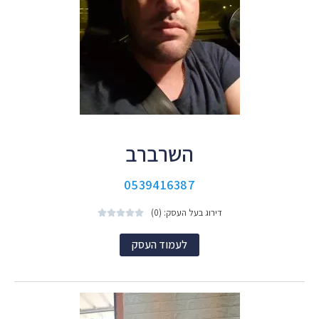
השרברב
0539416387
דירוג בעל העסק: (0)





לעמוד העסק