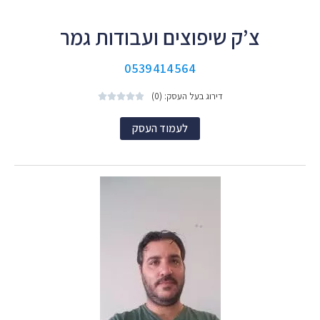
צ’ק שיפוצים ועבודות גמר
0539414564
דירוג בעל העסק: (0)





לעמוד העסק