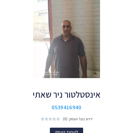
אינסטלטור ניר שאתי
0539416940
דירוג בעל העסק: (0)





לעמוד העסק