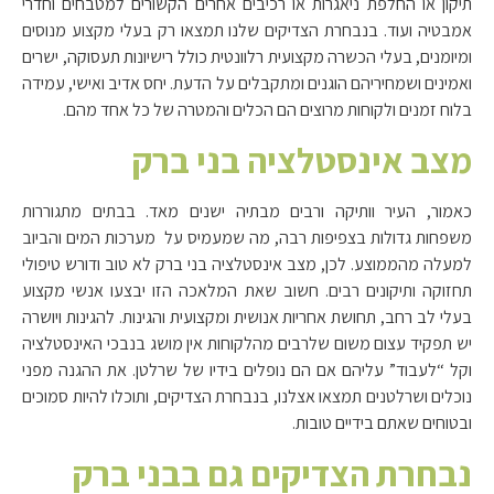
תיקון או החלפת ניאגרות או רכיבים אחרים הקשורים למטבחים וחדרי
אמבטיה ועוד. בנבחרת הצדיקים שלנו תמצאו רק בעלי מקצוע מנוסים
ומיומנים, בעלי הכשרה מקצועית רלוונטית כולל רישיונות תעסוקה, ישרים
ואמינים ושמחיריהם הוגנים ומתקבלים על הדעת. יחס אדיב ואישי, עמידה
בלוח זמנים ולקוחות מרוצים הם הכלים והמטרה של כל אחד מהם.
מצב אינסטלציה בני ברק
כאמור, העיר וותיקה ורבים מבתיה ישנים מאד. בבתים מתגוררות
משפחות גדולות בצפיפות רבה, מה שמעמיס על מערכות המים והביוב
למעלה מהממוצע. לכן, מצב אינסטלציה בני ברק לא טוב ודורש טיפולי
תחזוקה ותיקונים רבים. חשוב שאת המלאכה הזו יבצעו אנשי מקצוע
בעלי לב רחב, תחושת אחריות אנושית ומקצועית והגינות. להגינות ויושרה
יש תפקיד עצום משום שלרבים מהלקוחות אין מושג בנבכי האינסטלציה
וקל “לעבוד” עליהם אם הם נופלים בידיו של שרלטן. את ההגנה מפני
נוכלים ושרלטנים תמצאו אצלנו, בנבחרת הצדיקים, ותוכלו להיות סמוכים
ובטוחים שאתם בידיים טובות.
נבחרת הצדיקים גם בבני ברק