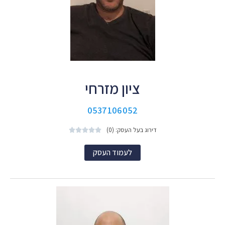
ציון מזרחי
0537106052
דירוג בעל העסק: (0)





לעמוד העסק