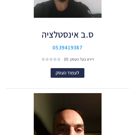
ס.ב אינסטלציה
0539419387
דירוג בעל העסק: (0)





לעמוד העסק