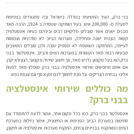
בני ברק, העיר התשיעית בגודלה בישראל ובה מתגוררים בצפיפות
למעלה מ- 200,000 איש. בעיר הוותיקה שנוסדה ב 1924, הרבה מאד
מבנים ישנים אשר סובלים מליקויים רבים וביניהם בעיות אינסטלציה
קשות. הצנרת ישנה ומחלידה, מערכות הביוב לא מודרניות ועמוסות
לעייפה, התחזוקה השוטפת לא מספיק טובה ולכן סובלים התושבים
מבעיות רבות מאד הקשורות במערכות המים והביוב. אינסטלטור בבני
ברק הוא בעל מקצוע נדרש מאד, אך חשוב שיהיה מקצועי, הגון ולא יקרן.
אם אתם מחפשים שירותי אינסטלציה בבני ברק מומלץ מאד לפנות
אלינו- נבחרת הצדיקים- על מנת לחסוך לכם זמן וכסף וגם עגמת נפש.
מה כוללים שירותי אינסטלציה
בבני ברק?
אינסטלטור בבני ברק, כמו בכל מקום אחר, אמור לדעת להתמודד עם
סתימות במערכת הביוב הפנימית או החיצונית, איתור נזילות במערכת
המים המותקנת בבניינים ובתים, התקנת מערכות אינסטלציה או תיקונן,